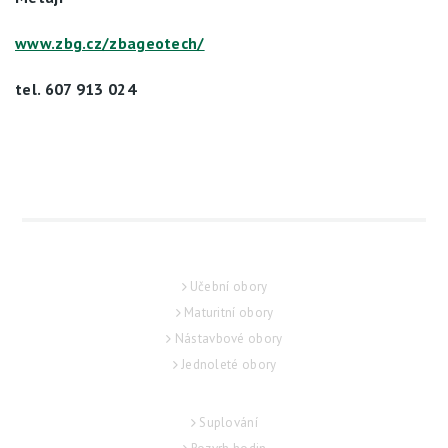
www.zbg.cz/zbageotech/
tel. 607 913 024
UCHAZEČ
Učební obory
Maturitní obory
Nástavbové obory
Jednoleté obory
STUDENT
Suplování