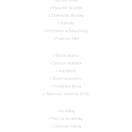
Rozvrh hodin
Maturitní zkoušky
Závěrečné zkoušky
Návody
Informace a Dokumenty
Podpora žáků
SLUŽBY
Školní jídelna
Domov mládeže
Autoškola
Školní autoservis
Svářečská škola
Testovací středisko ECDL
O ŠKOLE
Kontakty
Proč na Vocelovku
Zřizovací listina