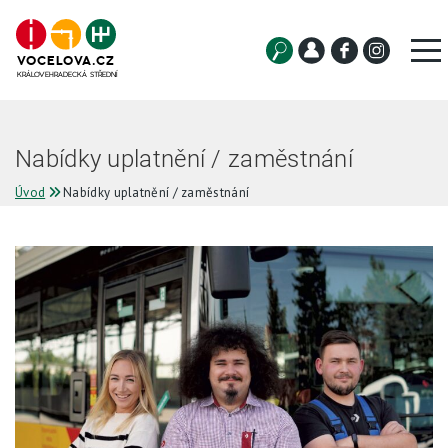
VOCELOVA.CZ
KRÁLOVEHRADECKÁ STŘEDNÍ
Uchazeč
Nabídky uplatnění / zaměstnání
Student
Úvod
Nabídky uplatnění / zaměstnání
Služby
O škole
Projekty
Galerie
Aktuality