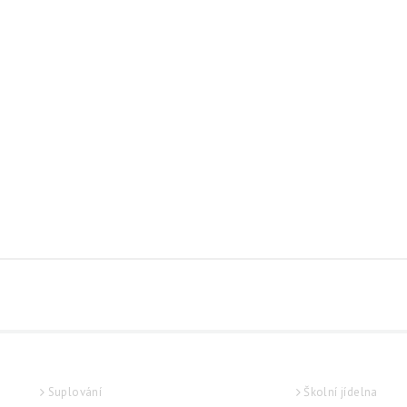
STUDENT
SLUŽBY
Suplování
Školní jídelna