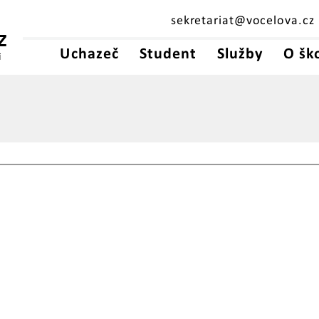
sekretariat@vocelova.cz
Z
Uchazeč
Student
Služby
O šk
Í