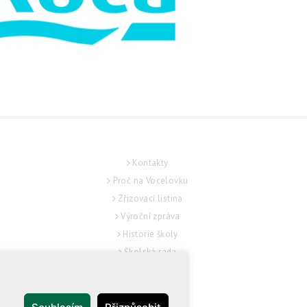
O ŠKOLE
Kontakty
Proč na Vocelovku
Zřizovací listina
Výroční zpráva
Historie školy
L
Školská rada
Školní řád