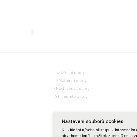
UCHAZEČ
Učební obory
Maturitní obory
Nástavbové obory
Jednoleté obory
Nastavení souborů cookies
K ukládání a/nebo přístupu k informacím 
abychom zlepšili zážitek z prohlížení a 