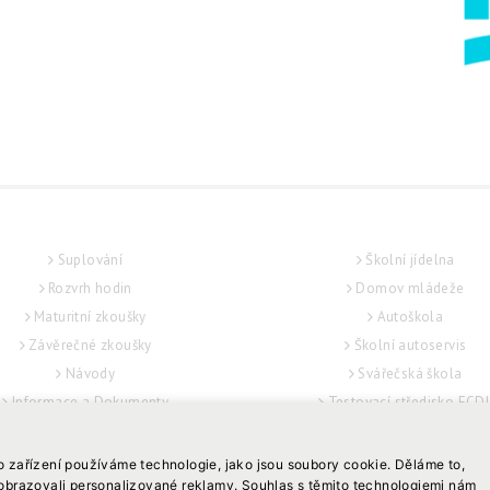
STUDENT
SLUŽBY
Suplování
Školní jídelna
Rozvrh hodin
Domov mládeže
Maturitní zkoušky
Autoškola
Závěrečné zkoušky
Školní autoservis
Návody
Svářečská škola
Informace a Dokumenty
Testovací středisko ECD
Podpora žáků
o zařízení používáme technologie, jako jsou soubory cookie. Děláme to,
zobrazovali personalizované reklamy. Souhlas s těmito technologiemi nám