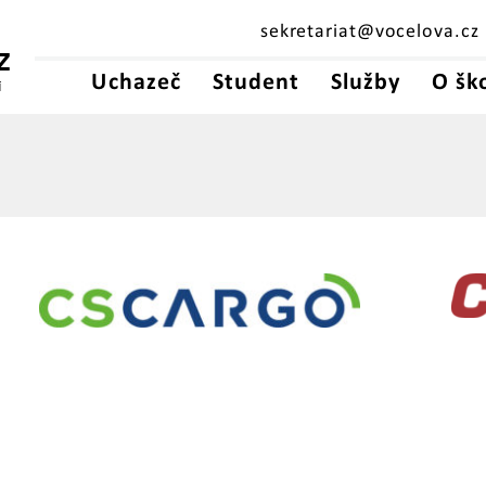
sekretariat@vocelova.cz
Z
Uchazeč
Student
Služby
O šk
Í