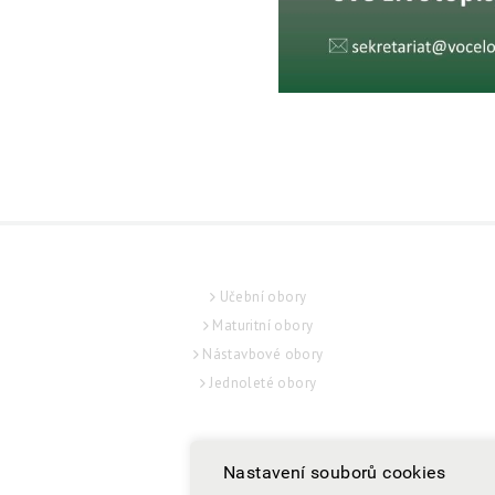
UCHAZEČ
Učební obory
Maturitní obory
Nástavbové obory
Jednoleté obory
Nastavení souborů cookies