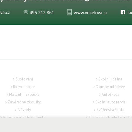
STUDENT
SLUŽBY
Suplování
Školní jídelna
Rozvrh hodin
Domov mládeže
Maturitní zkoušky
Autoškola
Závěrečné zkoušky
Školní autoservis
Návody
Svářečská škola
Informace a Dokumenty
Testovací středisko ECD
Podpora žáků