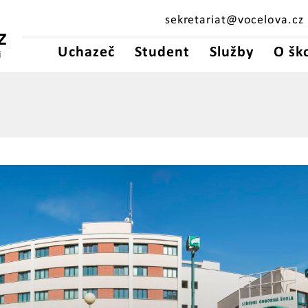
sekretariat@vocelova.cz
Z
Uchazeč
Student
Služby
O šk
Í