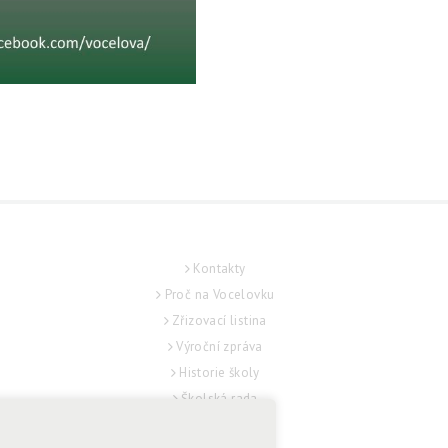
O ŠKOLE
Kontakty
Proč na Vocelovku
Zřizovací listina
Výroční zpráva
Historie školy
L
Školská rada
Školní řád