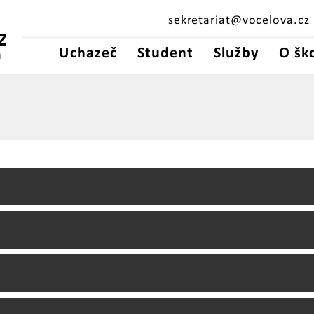
sekretariat@vocelova.cz
Z
Uchazeč
Student
Služby
O šk
Í