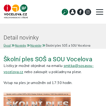
VOCELOVA.CZ
KRÁLOVEHRADECKÁ STŘEDNÍ
Uchazeč
Detail novinky
Student
Úvod
Novinky
Novinky
Školní ples SOŠ a SOU Vocelova
Služby
Školní ples SOŠ a SOU Vocelova
Lístky je možné objednat na emailu
O škole
smitka@sosasou-
vocelova.cz
nebo zakoupit u pokladny na plese.
Projekty
Vstup na ples je umožněn od 17:30 hodin.
Galerie
Aktuality