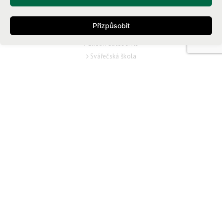
Školní jídelna
Domov mládeže
Přizpůsobit
Autoškola
Školní autoservis
Svářečská škola
Testovací středisko ECDL
O ŠKOLE
Kontakty
Proč na Vocelovku
Zřizovací listina
Výroční zpráva
Historie školy
Školská rada
Školní řád