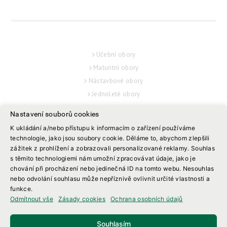
UCHAZEČ
Učební obory
Maturitní obory
Nástavbové obory
Jednoleté obory
STUDENT
Nastavení souborů cookies
Suplování
K ukládání a/nebo přístupu k informacím o zařízení používáme
Rozvrh hodin
technologie, jako jsou soubory cookie. Děláme to, abychom zlepšili
zážitek z prohlížení a zobrazovali personalizované reklamy. Souhlas
Maturitní zkoušky
s těmito technologiemi nám umožní zpracovávat údaje, jako je
Závěrečné zkoušky
chování při procházení nebo jedinečná ID na tomto webu. Nesouhlas
Návody
nebo odvolání souhlasu může nepříznivě ovlivnit určité vlastnosti a
funkce.
Informace a Dokumenty
Odmítnout vše
Zásady cookies
Ochrana osobních údajů
Podpora žáků
SLUŽBY
Souhlasím