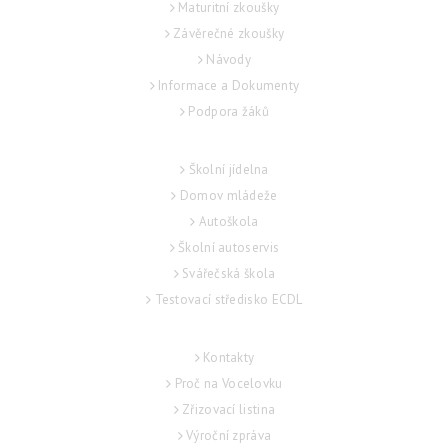
Maturitní zkoušky
Závěrečné zkoušky
Návody
Informace a Dokumenty
Podpora žáků
SLUŽBY
Školní jídelna
Domov mládeže
Autoškola
Školní autoservis
Svářečská škola
Testovací středisko ECDL
O ŠKOLE
Kontakty
Proč na Vocelovku
Zřizovací listina
Výroční zpráva