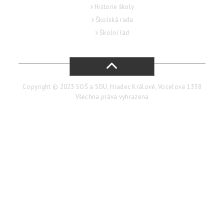
Historie školy
Školská rada
Školní řád
Copyright © 2023 SOŠ a SOU, Hradec Králové, Vocelova 1338
Všechna práva vyhrazena