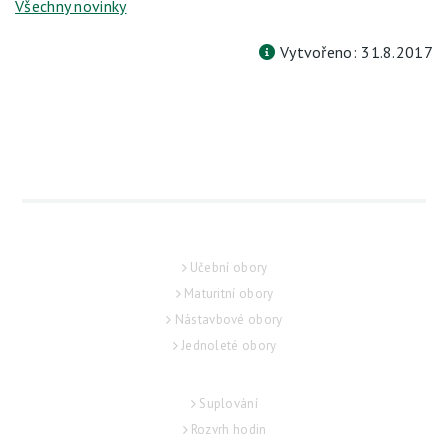
Všechny novinky
Vytvořeno: 31.8.2017
UCHAZEČ
Učební obory
Maturitní obory
Nástavbové obory
Jednoleté obory
STUDENT
Suplování
Rozvrh hodin