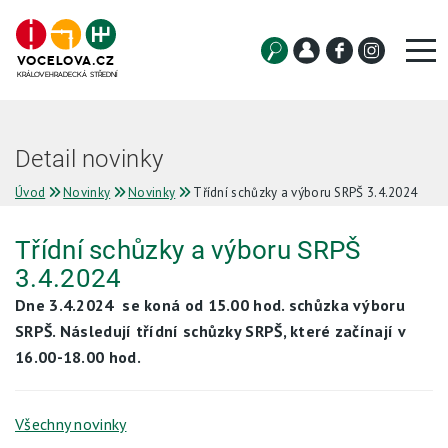
VOCELOVA.CZ
KRÁLOVEHRADECKÁ STŘEDNÍ
Uchazeč
Detail novinky
Student
Úvod
Novinky
Novinky
Třídní schůzky a výboru SRPŠ 3.4.2024
Služby
Třídní schůzky a výboru SRPŠ
3.4.2024
O škole
Dne 3.4.2024 se koná od 15.00 hod. schůzka výboru
Projekty
SRPŠ. Následují třídní schůzky SRPŠ, které začínají v
16.00-18.00 hod.
Galerie
Aktuality
Všechny novinky