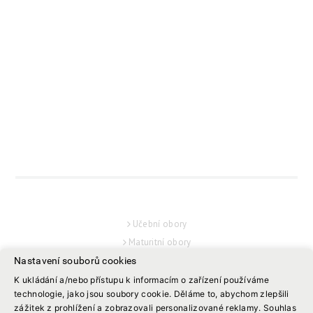
UCHAZEČ
Učební obory
Maturitní obory
Nástavbové obory
Nastavení souborů cookies
Jednoleté obory
K ukládání a/nebo přístupu k informacím o zařízení používáme
technologie, jako jsou soubory cookie. Děláme to, abychom zlepšili
STUDENT
zážitek z prohlížení a zobrazovali personalizované reklamy. Souhlas