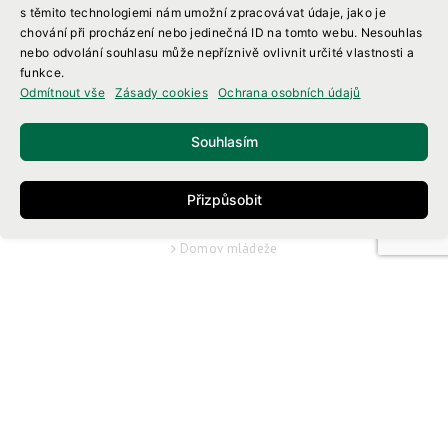
Suplování
s těmito technologiemi nám umožní zpracovávat údaje, jako je
chování při procházení nebo jedinečná ID na tomto webu. Nesouhlas
Rozvrh hodin
nebo odvolání souhlasu může nepříznivě ovlivnit určité vlastnosti a
Maturitní zkoušky
funkce.
Závěrečné zkoušky
Odmítnout vše
Zásady cookies
Ochrana osobních údajů
Návody
Informace a Dokumenty
Souhlasím
Podpora žáků
SLUŽBY
Přizpůsobit
Školní jídelna
Domov mládeže
Autoškola
Školní autoservis
Svářečská škola
Testovací středisko ECDL
O ŠKOLE
Kontakty
Proč na Vocelovku